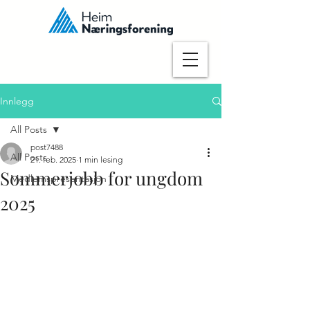
Innlegg
All Posts
post7488
All Posts
21. feb. 2025
1 min lesing
Sommerjobb for ungdom
Medlemspresentasjon
2025