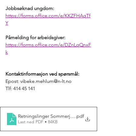
Jobbsøknad ungdom: 
https://forms.office.com/e/KKZFHAqTf
Y
Påmelding for arbeidsgiver:
https://forms.office.com/e/DZnLqQnxF
k
Kontaktinformasjon ved spørsmål: 
Epost: 
vibeke.mehlum@n-lt.no
Tlf: 414 45 141
Retningslinger Sommerjobb for ungdom 2025
.pdf
Last ned PDF • 84KB