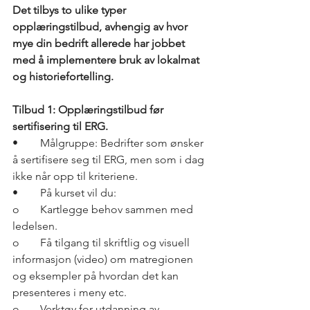
Det tilbys to ulike typer 
opplæringstilbud, avhengig av hvor 
mye din bedrift allerede har jobbet 
med å implementere bruk av lokalmat 
og historiefortelling.
Tilbud 1: Opplæringstilbud før 
sertifisering til ERG.
•	Målgruppe: Bedrifter som ønsker 
å sertifisere seg til ERG, men som i dag 
ikke når opp til kriteriene.
•	På kurset vil du:
o	Kartlegge behov sammen med 
ledelsen.
o	Få tilgang til skriftlig og visuell 
informasjon (video) om matregionen 
og eksempler på hvordan det kan 
presenteres i meny etc.
o	Verktøy for utdanning av 