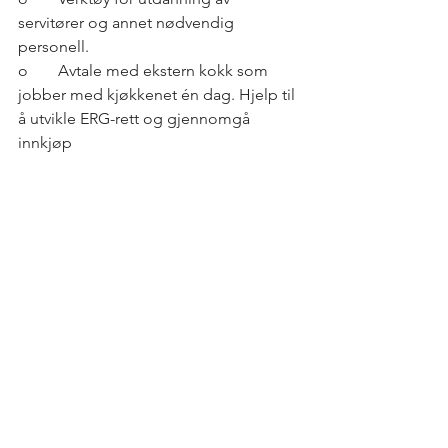
servitører og annet nødvendig 
personell.
o	Avtale med ekstern kokk som 
jobber med kjøkkenet én dag. Hjelp til 
å utvikle ERG-rett og gjennomgå 
innkjøp
Tilbud 2: Videreutvikling av mattilbud
•	Målgruppe: Bedrifter som 
allerede har en tydelig profil og 
konsept på lokalprodusert mat og 
drikke.
•	På kurset vil du:
o	Videreutvikle eksisterende eller 
utarbeide nytt konsept rundt lokalmat- 
og drikke som passer bedriften og 
øvrige tilbud.
o	Fokus på helhet i tilbudet, 