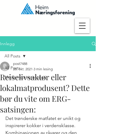
Innlegg
All Posts
post7488
All Posts
20. okt. 2021
3 min lesing
Reiselivsaktør eller
Medlemspresentasjon
lokalmatprodusent? Dette
bør du vite om ERG-
satsingen:
Det trønderske matfatet er unikt og 
inspirerer kokker i verdensklasse. 
Kombinasjonen av råvarer og den 