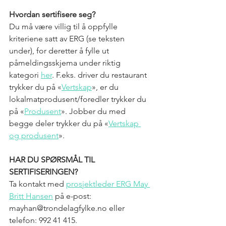
Hvordan sertifisere seg?
Du må være villig til å oppfylle 
kriteriene satt av ERG (se teksten 
under), for deretter å fylle ut 
påmeldingsskjema under riktig 
kategori 
her
. F.eks. driver du restaurant 
trykker du på «
Vertskap
», er du 
lokalmatprodusent/foredler trykker du 
på «
Produsent
». Jobber du med 
begge deler trykker du på «
Vertskap 
og produsent
». 
HAR DU SPØRSMÅL TIL 
SERTIFISERINGEN? 
Ta kontakt med 
prosjektleder ERG May 
Britt Hansen
 på e-post: 
mayhan@trondelagfylke.no eller 
telefon: 992 41 415. 