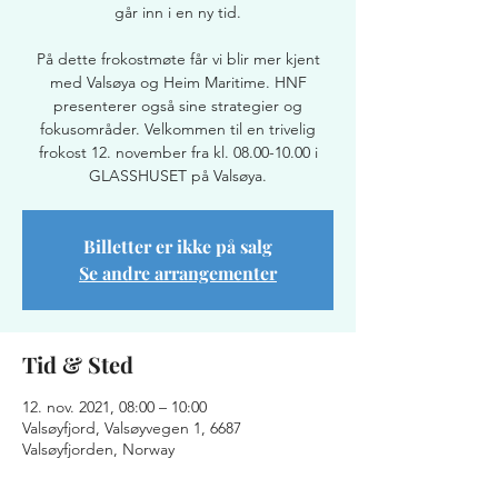
går inn i en ny tid.
På dette frokostmøte får vi blir mer kjent
med Valsøya og Heim Maritime. HNF
presenterer også sine strategier og
fokusområder. Velkommen til en trivelig
frokost 12. november fra kl. 08.00-10.00 i
GLASSHUSET på Valsøya.
Billetter er ikke på salg
Se andre arrangementer
Tid & Sted
12. nov. 2021, 08:00 – 10:00
Valsøyfjord, Valsøyvegen 1, 6687
Valsøyfjorden, Norway