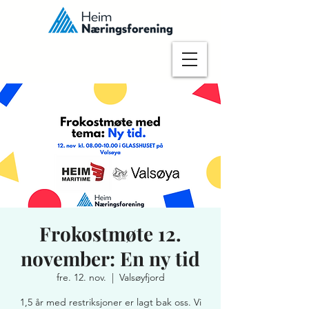
Frokostmøte 12.
november: En ny tid
fre. 12. nov.
  |  
Valsøyfjord
1,5 år med restriksjoner er lagt bak oss. Vi