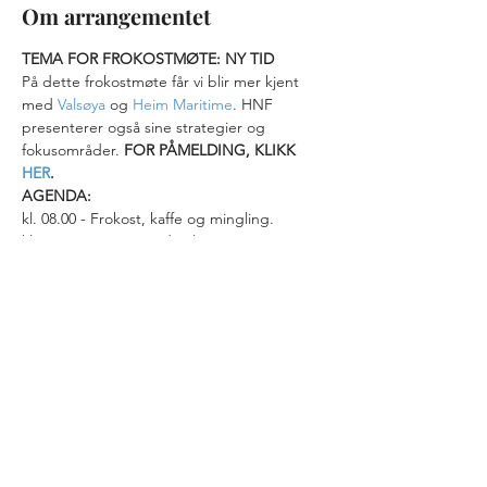
Om arrangementet
TEMA FOR FROKOSTMØTE: NY TID
På dette frokostmøte får vi blir mer kjent 
med 
Valsøya
 og 
Heim Maritime
. HNF 
presenterer også sine strategier og 
fokusområder. 
FOR PÅMELDING, KLIKK 
HER
.
AGENDA:
kl. 08.00 - Frokost, kaffe og mingling.
kl. 08.45 - HNF i ny tid: Tilpasninger 
gjennom sammenslåing og Covid-19. HNF 
presenterer sine strategier og 
fokusområder.
kl. 09.00 - Valsøya: Utvikling og 
framtidsplaner! Valsøya presenterer sine 
satsingsområder.
Les mer>