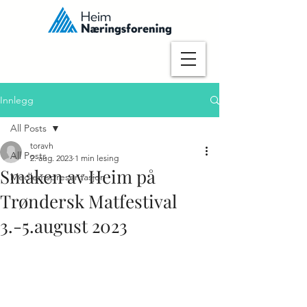
Innlegg
All Posts
toravh
All Posts
2. aug. 2023
1 min lesing
Smaken av Heim på
Medlemspresentasjon
Trøndersk Matfestival
3.-5.august 2023