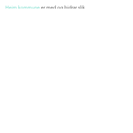
Heim kommune 
er med og bidrar slik 
at aktørene fra Heim kan delta på 
Trøndersk Matfestival.
Vi ønsker alle lykke til med 
matfestivalen!
Se alle
Siste innlegg