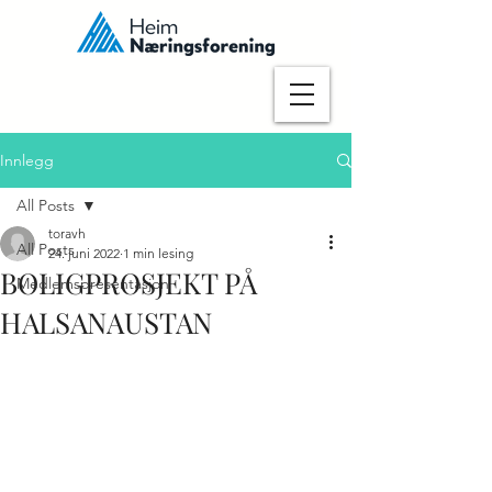
Innlegg
All Posts
toravh
All Posts
24. juni 2022
1 min lesing
BOLIGPROSJEKT PÅ
Medlemspresentasjon
HALSANAUSTAN